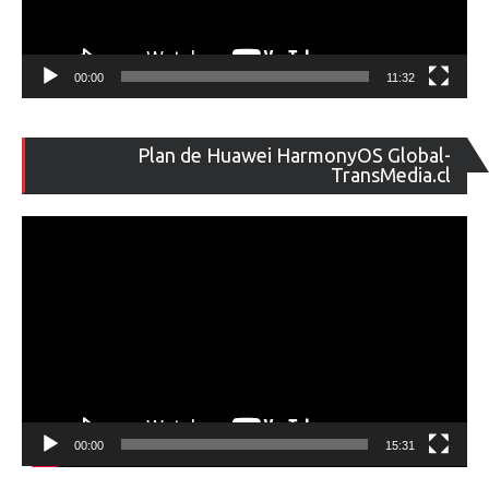
00:00
11:32
Re
Plan de Huawei HarmonyOS Global-
de
TransMedia.cl
ví
00:00
15:31