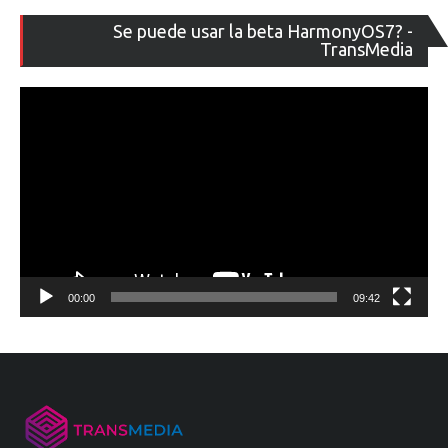
Re
Se puede usar la beta HarmonyOS7? -
de
TransMedia
ví
00:00
09:42