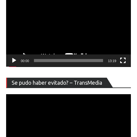
00:00
13:19
Re
Se pudo haber evitado? – TransMedia
de
ví