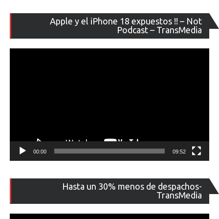
Re
Apple y el iPhone 18 expuestos !! – Not
de
Podcast – TransMedia
ví
00:00
09:52
Re
Hasta un 30% menos de despachos-
de
TransMedia
ví