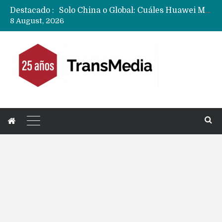
Destacado :
Solo China o Global: Cuáles Huawei MateBook, MatePad y Nova llegarán a Europa y LATAM?
8 August, 2026
Data Centers de Huawei en Chile, México, Brasil,Perú y Argentina podrían verse afectados por arremetida de EE.UU
Fabricantes suben precios de teléfonos y ganan más dinero en un mercado donde Xiaomi alerta por no mejorar ventas