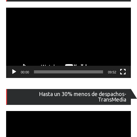
ví
00:00
09:52
Re
Hasta un 30% menos de despachos-
de
TransMedia
ví