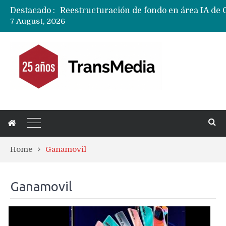
Destacado :
7 August, 2026
Home
Ganamovil
Ganamovil