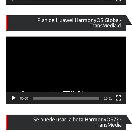
Re
Plan de Huawei HarmonyOS Global-
de
TransMedia.cl
ví
00:00
15:31
Re
Se puede usar la beta HarmonyOS7? -
de
TransMedia
ví