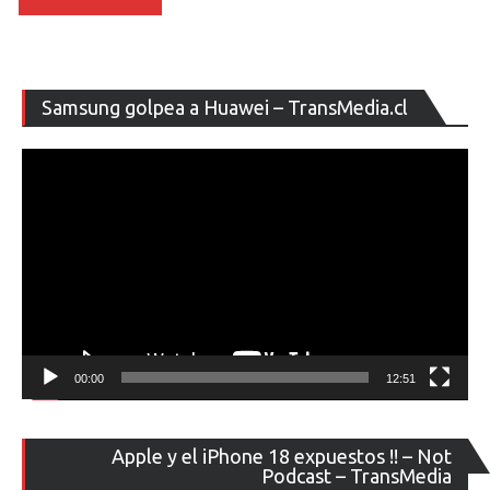
Re
Samsung golpea a Huawei – TransMedia.cl
de
ví
00:00
12:51
Re
Apple y el iPhone 18 expuestos !! – Not
de
Podcast – TransMedia