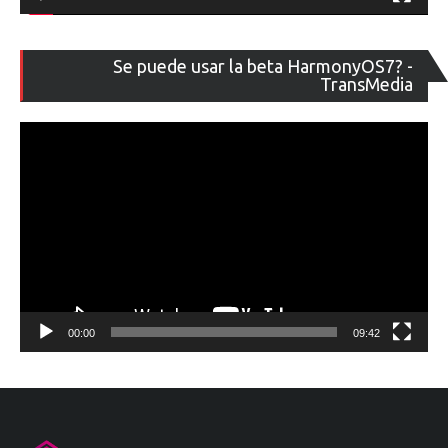
Re
Se puede usar la beta HarmonyOS7? -
de
TransMedia
ví
00:00
09:42