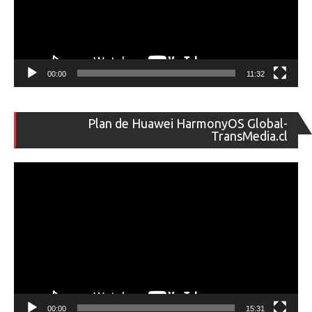
00:00
11:32
Re
Plan de Huawei HarmonyOS Global-
de
TransMedia.cl
ví
00:00
15:31