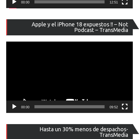
00:00
12:51
Re
Apple y el iPhone 18 expuestos !! – Not
de
Podcast – TransMedia
ví
00:00
09:52
Re
Hasta un 30% menos de despachos-
de
TransMedia