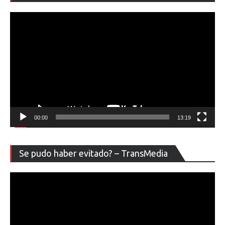
ví
00:00
13:19
Re
Se pudo haber evitado? – TransMedia
de
ví