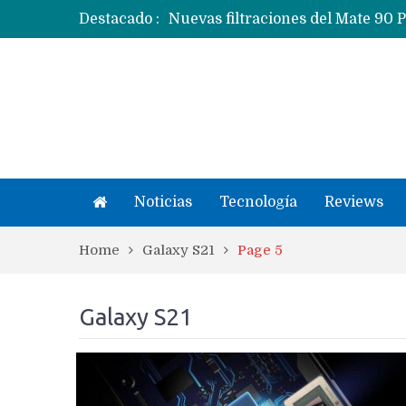
Destacado :
Apple dice que más ex empleados 
Noticias
Tecnología
Reviews
Home
Galaxy S21
Page 5
Galaxy S21