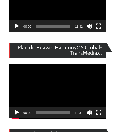
00:00
11:32
Reproducto
Plan de Huawei HarmonyOS Global-
de
TransMedia.cl
vídeo
00:00
15:31
Reproducto