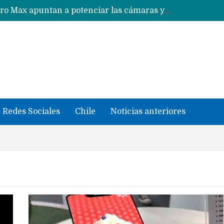
Nuevas filtraciones del Mate 90 Pro Max apuntan a potenciar las cámaras y pantalla OLED doble capa
Google acaba definitivamente el truco para pagar con NFC en celulares Xiaomi, Oppo, Vivo y Huawei con ROM china
se llevaron datos confidenciales a OpenAI
Redes Sociales
Chile
Noticias anteriores