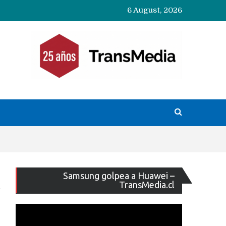
6 August, 2026
Reproducto
Samsung golpea a Huawei –
de
TransMedia.cl
vídeo