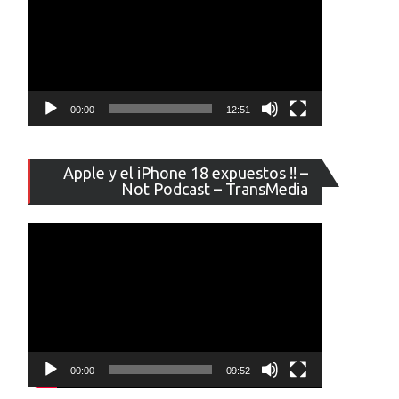
00:00
12:51
Reproducto
Apple y el iPhone 18 expuestos !! –
de
Not Podcast – TransMedia
vídeo
00:00
09:52