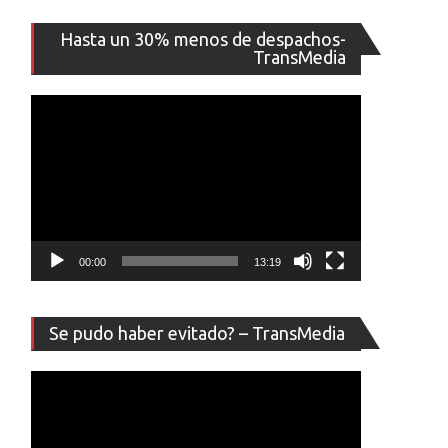
Reproducto
Hasta un 30% menos de despachos-
de
TransMedia
vídeo
00:00
13:19
Reproducto
Se pudo haber evitado? – TransMedia
de
vídeo