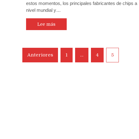
estos momentos, los principales fabricantes de chips a
nivel mundial y…
Lee más
Navegación
Anteriores
1
…
4
5
de
entradas