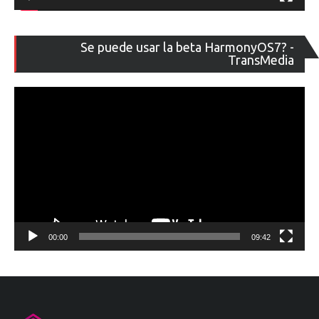
Re
Se puede usar la beta HarmonyOS7? -
de
TransMedia
ví
00:00
09:42