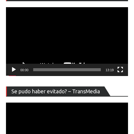
ví
00:00
13:19
Re
Se pudo haber evitado? – TransMedia
de
ví