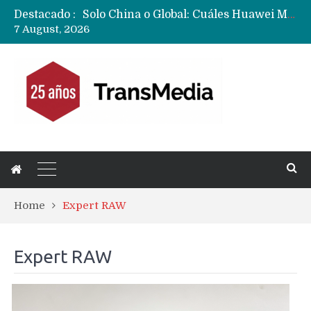
Solo China o Global: Cuáles Huawei MateBook, MatePad y Nova llegarán a Europa y LATAM?
Destacado :
Data Centers de Huawei en Chile, México, Brasil,Perú y Argentina podrían verse afectados por arremetida de EE.UU
7 August, 2026
Fabricantes suben precios de teléfonos y ganan más dinero en un mercado donde Xiaomi alerta por no mejorar ventas
Home
Expert RAW
Expert RAW