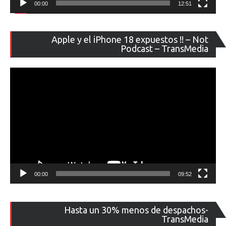
00:00
12:51
Re
Apple y el iPhone 18 expuestos !! – Not
de
Podcast – TransMedia
ví
00:00
09:52
Re
Hasta un 30% menos de despachos-
de
TransMedia