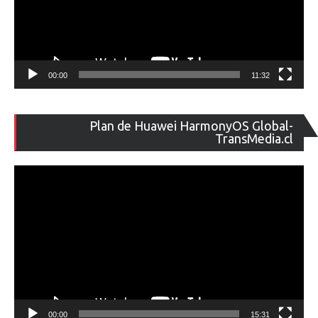
00:00
11:32
Re
Plan de Huawei HarmonyOS Global-
de
TransMedia.cl
ví
00:00
15:31