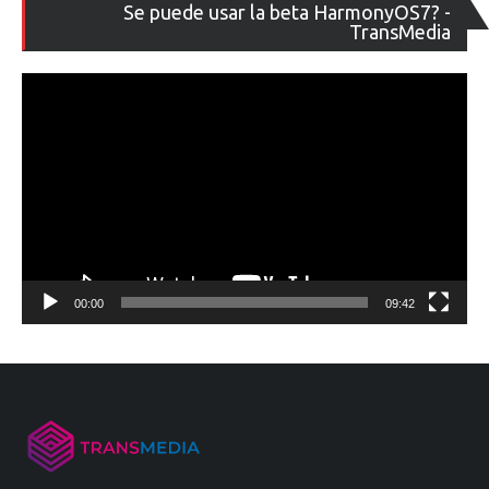
Re
Se puede usar la beta HarmonyOS7? -
de
TransMedia
ví
00:00
09:42