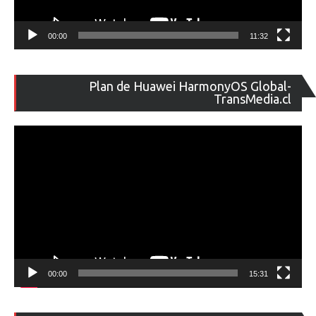
00:00
11:32
Re
Plan de Huawei HarmonyOS Global-
de
TransMedia.cl
ví
00:00
15:31