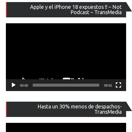
Re
Apple y el iPhone 18 expuestos !! – Not
de
Podcast – TransMedia
ví
00:00
09:52
Re
Hasta un 30% menos de despachos-
de
TransMedia
ví