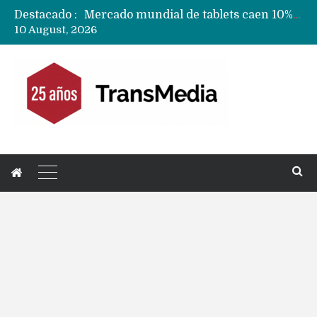
Destacado :
Mercado mundial de tablets caen 10% y todas las marcas reducen despachos
10 August, 2026
Fabricantes suben precios de teléfonos y ganan más dinero en un mercado donde Xiaomi alerta por no mejorar ventas
Apple podría subir los precios de sus iPhone 17 a nivel mundial este lunes