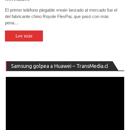
El primer teléfono plegable «real» lanzado al mercado fue el
del fabricante chino Royole FlexPai, que pasó con más
pena…
Lee más
Re
Samsung golpea a Huawei – TransMedia.cl
de
ví