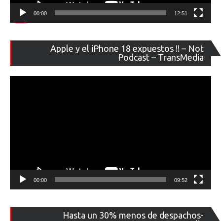
00:00
12:51
Re
Apple y el iPhone 18 expuestos !! – Not
de
Podcast – TransMedia
ví
00:00
09:52
Re
Hasta un 30% menos de despachos-