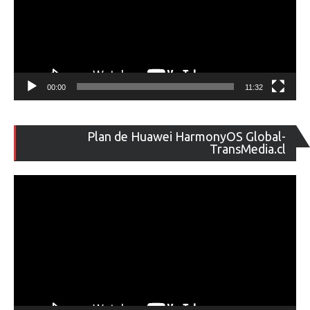
00:00
11:32
Re
Plan de Huawei HarmonyOS Global-
de
TransMedia.cl
ví