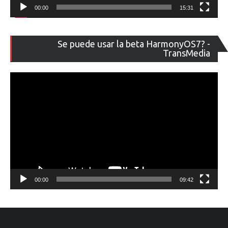
00:00
15:31
Re
Se puede usar la beta HarmonyOS7? -
de
TransMedia
ví
00:00
09:42