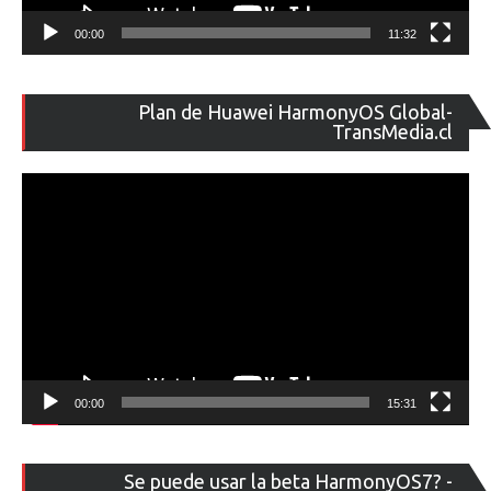
00:00
11:32
Re
Plan de Huawei HarmonyOS Global-
de
TransMedia.cl
ví
00:00
15:31
Re
Se puede usar la beta HarmonyOS7? -