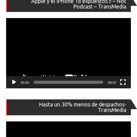
Apple y el iPhone 18 expuestos !! – Not
de
Podcast – TransMedia
ví
00:00
09:52
Re
Hasta un 30% menos de despachos-
de
TransMedia
ví