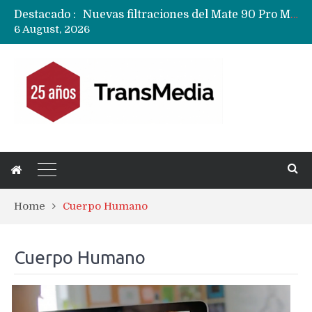
Destacado :
Nuevas filtraciones del Mate 90 Pro Max apuntan a potenciar las cámaras y pantalla OLED doble capa
6 August, 2026
Google acaba definitivamente el truco para pagar con NFC en celulares Xiaomi, Oppo, Vivo y Huawei con ROM china
Apple dice que más ex empleados se llevaron datos confidenciales a OpenAI
Home
Cuerpo Humano
Cuerpo Humano