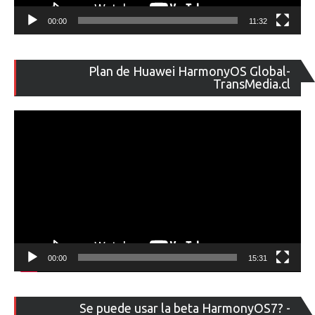
00:00
11:32
Re
Plan de Huawei HarmonyOS Global-
de
TransMedia.cl
ví
00:00
15:31
Re
Se puede usar la beta HarmonyOS7? -