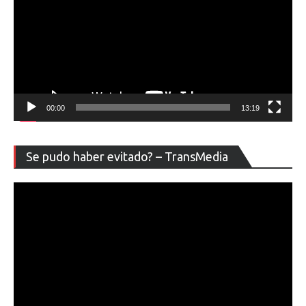
00:00
13:19
Re
Se pudo haber evitado? – TransMedia
de
ví