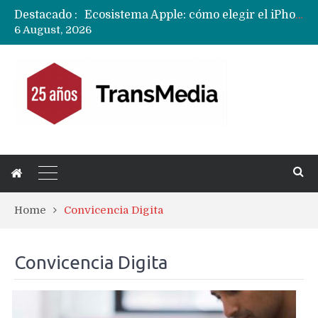
Destacado :
Ecosistema Apple: cómo elegir el iPhone según tu uso
6 August, 2026
Nuevas filtraciones del Mate 90 Pro Max apuntan a potenciar las cámaras y pantalla OLED doble capa
Apple dice que más ex empleados se llevaron datos confidenciales a OpenAI
Home
Convicencia Digita
Convicencia Digita