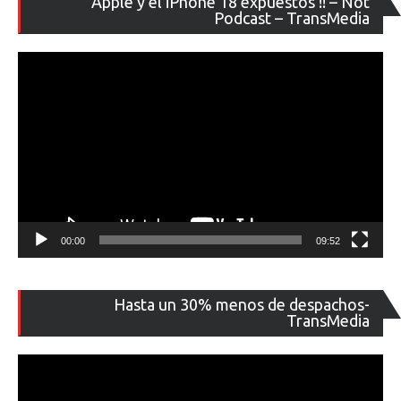
Apple y el iPhone 18 expuestos !! – Not
de
Podcast – TransMedia
ví
00:00
09:52
Re
Hasta un 30% menos de despachos-
de
TransMedia
ví