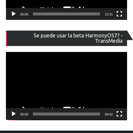
00:00
15:31
Re
Se puede usar la beta HarmonyOS7? -
de
TransMedia
ví
00:00
09:42