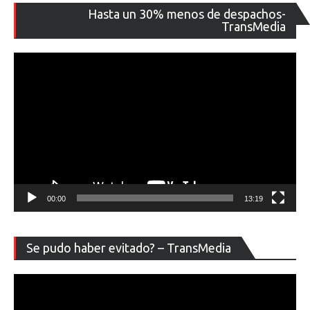
Re
Hasta un 30% menos de despachos-
de
TransMedia
ví
00:00
13:19
Re
Se pudo haber evitado? – TransMedia
de
ví