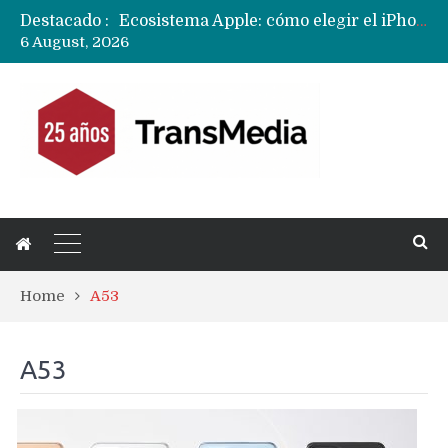
Destacado :
Ecosistema Apple: cómo elegir el iPhone según tu uso
6 August, 2026
Nuevas filtraciones del Mate 90 Pro Max apuntan a potenciar las cámaras y pantalla OLED doble capa
Apple dice que más ex empleados se llevaron datos confidenciales a OpenAI
Home
A53
A53