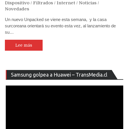
Dispositivo
/
Filtrados
/
Internet
/
Noticias
/
Novedades
Un nuevo Unpacked se viene esta semana, y la casa
surcoreana orientará su evento esta vez, al lanzamiento de
su…
Lee más
Re
Samsung golpea a Huawei – TransMedia.cl
de
ví