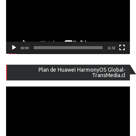
00:00
11:32
Re
Plan de Huawei HarmonyOS Global-
de
TransMedia.cl
ví