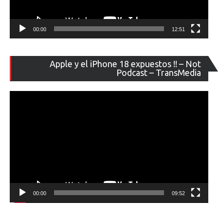
00:00
12:51
Re
Apple y el iPhone 18 expuestos !! – Not
de
Podcast – TransMedia
ví
00:00
09:52