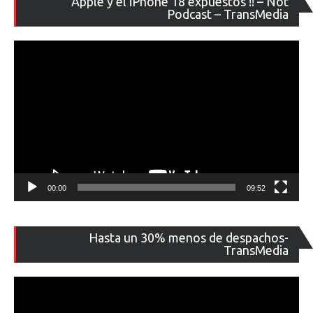
Apple y el iPhone 18 expuestos !! – Not
de
Podcast – TransMedia
ví
00:00
09:52
Re
Hasta un 30% menos de despachos-
de
TransMedia
ví