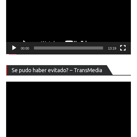
00:00
13:19
Re
Se pudo haber evitado? – TransMedia
de
ví