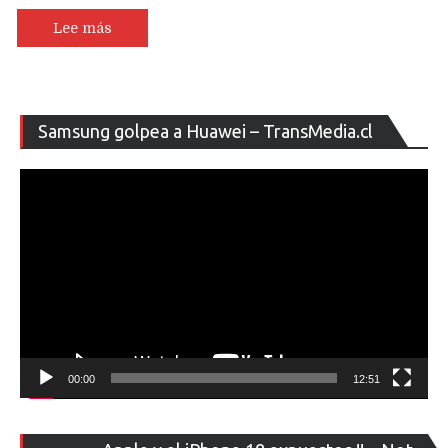
Lee más
Re
Samsung golpea a Huawei – TransMedia.cl
de
ví
00:00
12:51
Re