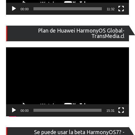
00:00
11:32
Re
Plan de Huawei HarmonyOS Global-
de
TransMedia.cl
ví
00:00
15:31
Re
Se puede usar la beta HarmonyOS7? -